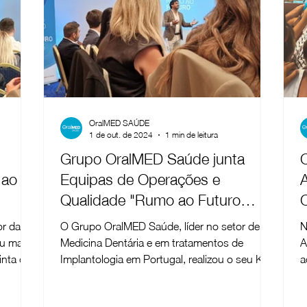
OralMED SAÚDE
1 de out. de 2024
1 min de leitura
Grupo OralMED Saúde junta
 ao
Equipas de Operações e
Qualidade "Rumo ao Futuro
2025"
or da
O Grupo OralMED Saúde, líder no setor de
N
ou mais
Medicina Dentária e em tratamentos de
A
inta das
Implantologia em Portugal, realizou o seu Kick
a
Off bianual...