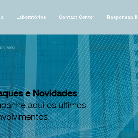
ia
Laboratórios
Contact Center
Responsabili
aques e Novidades
anhe aqui os últimos
volvimentos.