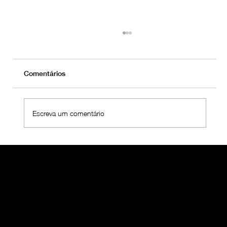
Comentários
Escreva um comentário
FORMAÇÃO DE PROCEDIMENTOS
GERAIS DE COMPRAS EM VILA NOVA
DE GAIA E LOURES CAPACITA
ASSISTENTES E REFORÇA A UNIÃO
DO GRUPO ORALMED SAÚDE
O GRUPO ORALMED
Quando pensar em Saúde Oral, pense nos mais de 1.000 colaboradores que fazem parte do Grupo OralMED SAÚDE.