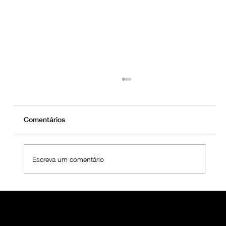
Comentários
Escreva um comentário
Grupo OralMED Saúde junta Equipas de
Operações e Qualidade "Rumo ao
Futuro 2025"